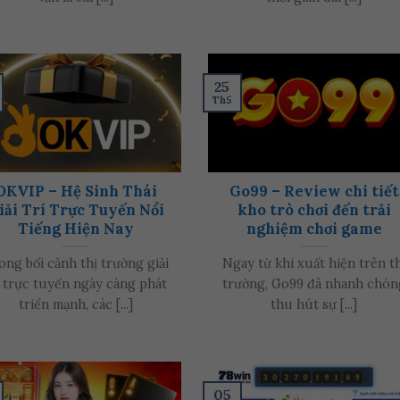
25
Th5
OKVIP – Hệ Sinh Thái
Go99 – Review chi tiết
iải Trí Trực Tuyến Nổi
kho trò chơi đến trải
Tiếng Hiện Nay
nghiệm chơi game
ong bối cảnh thị trường giải
Ngay từ khi xuất hiện trên th
í trực tuyến ngày càng phát
trường, Go99 đã nhanh chón
triển mạnh, các [...]
thu hút sự [...]
05