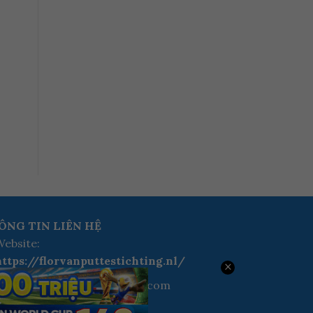
ÔNG TIN LIÊN HỆ
ebsite:
https://florvanputtestichting.nl/
×
Email:
nhacaiuytin.se@gmail.com
otline: 0965 08 8386