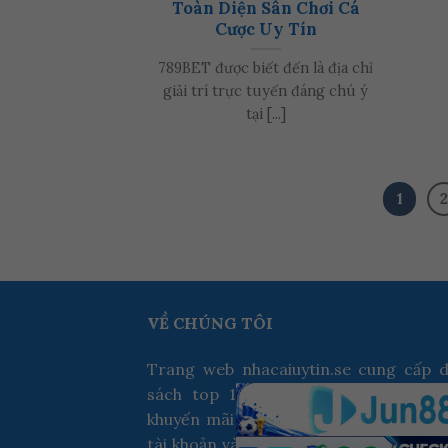
Toàn Diện Sân Chơi Cá
Cược Uy Tín
789BET được biết đến là địa chỉ
giải trí trực tuyến đáng chú ý
tại [...]
1
VỀ CHÚNG TÔI
Trang web nhacaiuytin.se cung cấp 
sách top 10
nhà cái uy tín
với nh
khuyến mãi hấp dẫn, tặng tiền khi đăn
tài khoản và hoàn trả đặc biệt khi tham