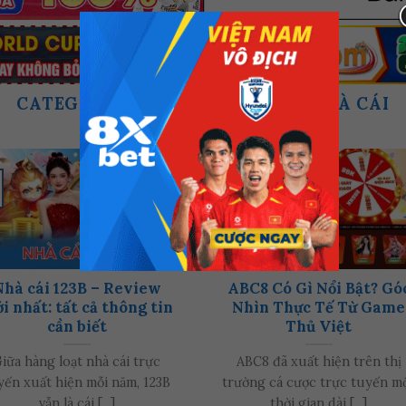
CATEGORY ARCHIVES:
REVIEW NHÀ CÁI
04
Th6
Nhà cái 123B – Review
ABC8 Có Gì Nổi Bật? Gó
i nhất: tất cả thông tin
Nhìn Thực Tế Từ Game
cần biết
Thủ Việt
iữa hàng loạt nhà cái trực
ABC8 đã xuất hiện trên thị
yến xuất hiện mỗi năm, 123B
trường cá cược trực tuyến m
vẫn là cái [...]
thời gian dài [...]