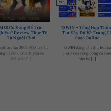
Th5
M88 Có Đáng Để Trải
78WIN – Tổng Hợp Thô
hiệm? Review Thực Tế
Tin Đầy Đủ Về Trang C
Từ Người Chơi
Cược Online
mắt từ năm 2009, M88 là nền
78WIN đang dần thu hút sự
ảng cá cược trực tuyến có
chú ý của cộng đồng cá cượ
thời gian [...]
nhờ hệ [...]