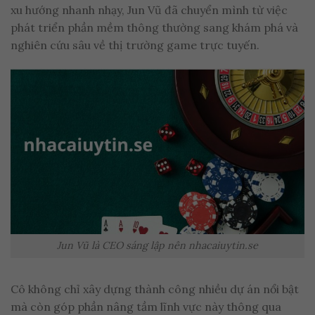
xu hướng nhanh nhạy, Jun Vũ đã chuyển mình từ việc
phát triển phần mềm thông thường sang khám phá và
nghiên cứu sâu về thị trường game trực tuyến.
Jun Vũ là CEO sáng lập nên nhacaiuytin.se
Cô không chỉ xây dựng thành công nhiều dự án nổi bật
mà còn góp phần nâng tầm lĩnh vực này thông qua