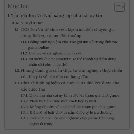
Mục lục
Tác giả Jun Vũ Nhà sáng lập nhà cái uy tín
nhacaiuytin.se
CEO Jun Vũ từ sinh viên lập trình đến chuyên gia
trong lĩnh vực game đổi thưởng
Những kinh nghiệm của Tác giả Jun Vũ trong lĩnh vực
game online
Đôi nét về sự nghiệp của Jun Vũ
Sứ mệnh đưa nhacaiuytin.se trở thành sự điểm dừng
chân số 1 cho cược thủ
Những đánh giá chân thực từ trải nghiệm thực chiến
của tác giả về các nhà cái hàng đầu
Chia sẻ kinh nghiệm cá cược CEO đúc kết được cho
các cược thủ
Chọn nhà nhà cái uy tín trước khi tham gia chơi game
Phân bố tiền cược một cách hợp lý nhất
Không để cảm xúc chi phối khi tham gia chơi game
Hiểu rõ về luật chơi và nắm được tỷ lệ trả thưởng
Tích cực học hỏi kinh nghiệm chơi game từ những
người đi trước