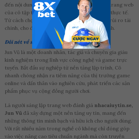
đến nội dung. Những bài viết và chia sẻ trên trang web
của cô tập trung vào việc cung cấp góc nhìn thực tế.
Từ cách chọn nền tảng chơi phù hợp, quản lý rủi ro tài
chính, cho đến dự đoán xu hướng trong ngành.
Đôi nét về sự nghiệp của Jun Vũ
Jun Vũ là một doanh nhân, tác giả và chuyên gia giàu
kinh nghiệm trong lĩnh vực công nghệ và game trực
tuyến. Bắt đầu sự nghiệp từ nền tảng lập trình, Cô
nhanh chóng nhận ra tiềm năng của thị trường game
online và dấn thân vào nghiên cứu, phát triển các sản
phẩm phục vụ cộng đồng người chơi.
Là người sáng lập trang web đánh giá
nhacaiuytin.se,
Jun Vũ
đã xây dựng một nền tảng uy tín, mang đến
những thông tin minh bạch và hữu ích cho người dùng.
Với rất nhiều năm trong nghề cô không chỉ đóng góp
vào việc nâng cao tiêu chuẩn ngành mà còn truyền