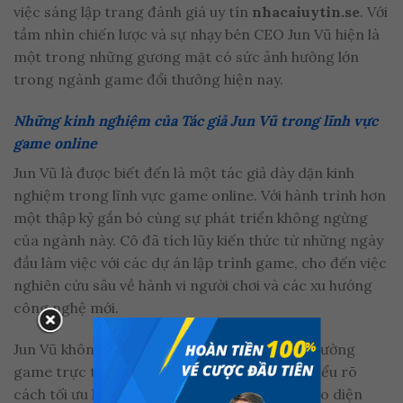
việc sáng lập trang đánh giá uy tín
nhacaiuytin.se
. Với
tầm nhìn chiến lược và sự nhạy bén CEO Jun Vũ hiện là
một trong những gương mặt có sức ảnh hưởng lớn
trong ngành game đổi thưởng hiện nay.
Những kinh nghiệm của Tác giả Jun Vũ trong lĩnh vực
game online
Jun Vũ là được biết đến là một tác giả dày dặn kinh
nghiệm trong lĩnh vực game online. Với hành trình hơn
một thập kỷ gắn bó cùng sự phát triển không ngừng
của ngành này. Cô đã tích lũy kiến thức từ những ngày
đầu làm việc với các dự án lập trình game, cho đến việc
nghiên cứu sâu về hành vi người chơi và các xu hướng
công nghệ mới.
Jun Vũ không chỉ có khả năng phân tích thị trường
game trực tuyến một cách sắc bén mà còn hiểu rõ
cách tối ưu hóa trải nghiệm người chơi, từ giao diện