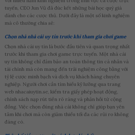
Với nhiều năm kinh nghiệm trong lĩnh vực cá cược trực
tuyến, CEO Jun Vũ đã đúc kết những bài học quý giá
dành cho các cược thủ. Dưới đây là một số kinh nghiệm
mà cô thường chia sẻ:
Chọn nhà nhà cái uy tín trước khi tham gia chơi game
Chọn nhà cái uy tín là bước đầu tiên và quan trọng nhất
trước khi tham gia chơi game trực tuyến. Một nhà cái
uy tín không chỉ đảm bảo an toàn thông tin cá nhân và
tài chính mà còn mang đến trải nghiệm công bằng với
tỷ lệ cược minh bạch và dịch vụ khách hàng chuyên
nghiệp. Người chơi cần tìm hiểu kỹ lưỡng qua trang
web nhacaiuytin.se, kiểm tra giấy phép hoạt động,
chính sách nạp rút tiền rõ ràng và phản hồi từ cộng
đồng. Việc chọn đúng nhà cái không chỉ giúp bạn yên
tâm khi chơi mà còn giảm thiểu tối đa các rủi ro không
đáng có.