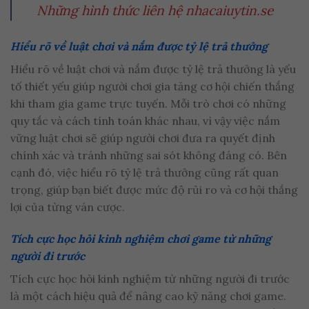
Những hình thức liên hệ nhacaiuytin.se
Hiểu rõ về luật chơi và nắm được tỷ lệ trả thưởng
Hiểu rõ về luật chơi và nắm được tỷ lệ trả thưởng là yếu
tố thiết yếu giúp người chơi gia tăng cơ hội chiến thắng
khi tham gia game trực tuyến. Mỗi trò chơi có những
quy tắc và cách tính toán khác nhau, vì vậy việc nắm
vững luật chơi sẽ giúp người chơi đưa ra quyết định
chính xác và tránh những sai sót không đáng có. Bên
cạnh đó, việc hiểu rõ tỷ lệ trả thưởng cũng rất quan
trọng, giúp bạn biết được mức độ rủi ro và cơ hội thắng
lợi của từng ván cược.
Tích cực học hỏi kinh nghiệm chơi game từ những
người đi trước
Tích cực học hỏi kinh nghiệm từ những người đi trước
là một cách hiệu quả để nâng cao kỹ năng chơi game.