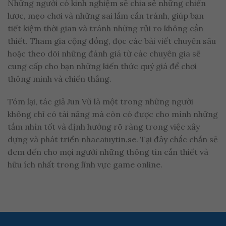
Những người có kinh nghiệm sẽ chia sẻ những chiến
lược, mẹo chơi và những sai lầm cần tránh, giúp bạn
tiết kiệm thời gian và tránh những rủi ro không cần
thiết. Tham gia cộng đồng, đọc các bài viết chuyên sâu
hoặc theo dõi những đánh giá từ các chuyên gia sẽ
cung cấp cho bạn những kiến thức quý giá để chơi
thông minh và chiến thắng.
Tóm lại, tác giả Jun Vũ là một trong những người
không chỉ có tài năng mà còn có được cho mình những
tầm nhìn tốt và định hướng rõ ràng trong việc xây
dựng và phát triển nhacaiuytin.se. Tại đây chắc chắn sẽ
đem đến cho mọi người những thông tin cần thiết và
hữu ích nhất trong lĩnh vực game online.