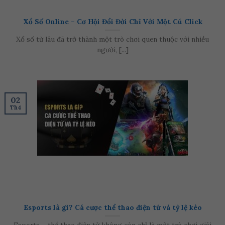
Xổ Số Online – Cơ Hội Đổi Đời Chỉ Với Một Cú Click
Xổ số từ lâu đã trở thành một trò chơi quen thuộc với nhiều
người, [...]
02
Th4
Esports là gì? Cá cược thể thao điện tử và tỷ lệ kèo
Esports – thể thao điện tử không còn chỉ là một trò chơi giải