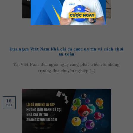
Đua ngựa Việt Nam Nhà cái cá cược uy tín và cách chơi
an toàn
Tại Việt Nam, đua ngựa ngày càng phát triển với những
trường đua chuyên nghiệp [...]
16
Th4