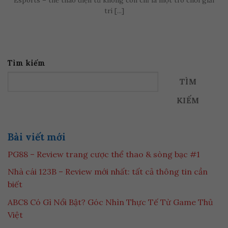
trí [...]
Tìm kiếm
TÌM
KIẾM
Bài viết mới
PG88 – Review trang cược thể thao & sòng bạc #1
Nhà cái 123B – Review mới nhất: tất cả thông tin cần
biết
ABC8 Có Gì Nổi Bật? Góc Nhìn Thực Tế Từ Game Thủ
Việt