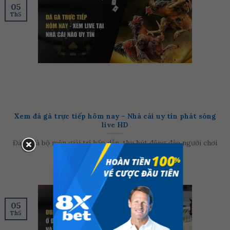
05
Th5
Xem đá gà trực tiếp hôm nay – Nhà cái uy tín phát sóng
live HD
Đá gà là bộ môn giải trí hấp dẫn, thu hút đông đảo người chơi
[...]
05
Th5