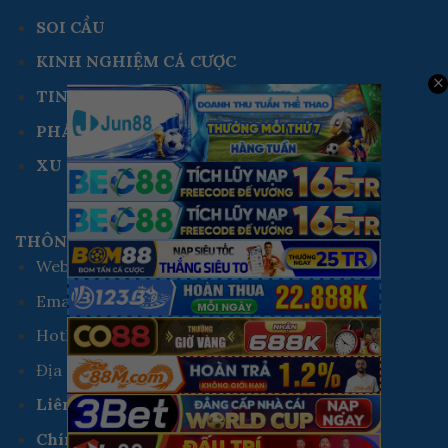
SOI CẦU
KINH NGHIỆM CÁ CƯỢC
×
TIN TỨC
PHÁP LÝ VÀ AN TOÀN
XU HƯỚNG NHÀ CÁI
THÔNG TIN LIÊN HỆ
Website:
https://florvanputtestichting.nl/
Email:
nhacaiuytin.se@gmail.com
Hotline: 0965 08 8386
Địa chỉ: 221 Phố Huế, Hai Bà Trưng, Hà Nội
Liên hệ QC Tele: @ssc1199
Chính sách bảo hành QUẢNG CÁO