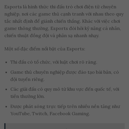
Esports là hình thức thi đấu trò chơi điện tử chuyên
nghiệp, nơi các game thủ cạnh tranh với nhau theo quy
tắc nhất định để giành chiến thắng. Khác với việc chơi
game thông thường, Esports đòi hỏi kỹ năng cá nhân,
chiến thuật đồng đội và phản xạ nhanh nhạy.
Một số đặc điểm nổi bật của Esports:
Thi đấu có tổ chức, với luật chơi rõ ràng.
Game thủ chuyên nghiệp được đào tạo bài bản, có
đội tuyển riêng.
Các giải đấu có quy mô từ khu vực đến quốc tế, với
tiền thưởng lớn.
Được phát sóng trực tiếp trên nhiều nền tảng như
YouTube, Twitch, Facebook Gaming.