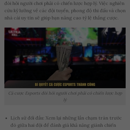
đòi hỏi người chơi phải có chiến lược hợp lý. Việc nghiên
cứu kỹ lưỡng về các đội tuyển, phong độ thi đấu và chọn
nhà cái uy tín sẽ giúp bạn nâng cao tỷ lệ thắng cược.
Cá cược Esports đòi hỏi người chơi phải có chiến lược hợp
lý
Lịch sử đối đầu: Xem lại những lần chạm trán trước
đó giữa hai đội để đánh giá khả năng giành chiến