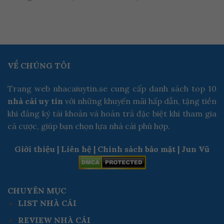
VỀ CHÚNG TÔI
Trang web nhacaiuytin.se cung cấp danh sách top 10
nhà cái uy tín
với những khuyến mãi hấp dẫn, tặng tiền
khi đăng ký tài khoản và hoàn trả đặc biệt khi tham gia
cá cược, giúp bạn chọn lựa nhà cái phù hợp.
Giới thiệu
|
Liên hệ
|
Chính sách bảo mật
|
Jun Vũ
CHUYÊN MỤC
LIST NHÀ CÁI
REVIEW NHÀ CÁI