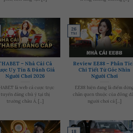
26
Th1
THABET – Nhà Cái Cá
Review EE88 – Phân Tí
ược Uy Tín & Đánh Giá
Chi Tiết Từ Góc Nhìn
Người Chơi 2026
Người Chơi
HABET là web cá cược trực
EE88 hiện đang là điểm dừn
tuyến đáng chú ý tại thị
chân quen thuộc của đông đ
trường châu Á, [...]
người chơi cá [...]
18