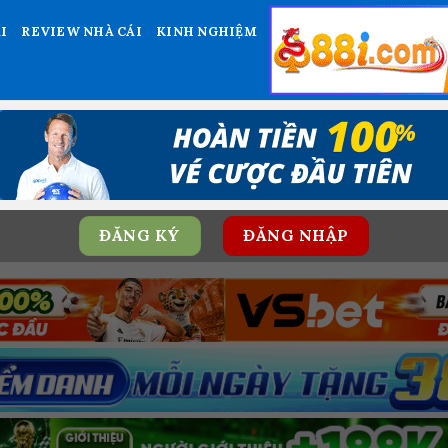
I
REVIEW NHÀ CÁI
KINH NGHIỆM
ĐĂNG KÝ
ĐĂNG NHẬP