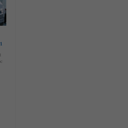
i
1
t
ợc