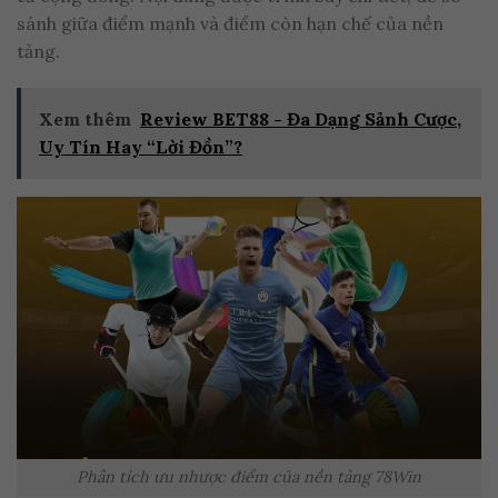
sánh giữa điểm mạnh và điểm còn hạn chế của nền
tảng.
Xem thêm
Review BET88 - Đa Dạng Sảnh Cược,
Uy Tín Hay “Lời Đồn”?
Phân tích ưu nhược điểm của nền tảng 78Win