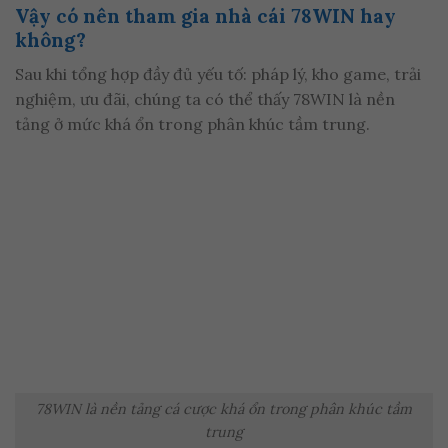
Vậy có nên tham gia nhà cái 78WIN hay
không?
Sau khi tổng hợp đầy đủ yếu tố: pháp lý, kho game, trải
nghiệm, ưu đãi, chúng ta có thể thấy 78WIN là nền
tảng ở mức khá ổn trong phân khúc tầm trung.
78WIN là nền tảng cá cược khá ổn trong phân khúc tầm
trung