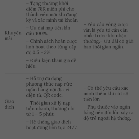
– Tặng thưởng khởi
điểm 78K miễn phí cho
thành viên mới khi đăng
ký và xác minh tài khoản.
– Yêu cầu vòng cược
– Ưu đãi nạp tiền lần
vẫn là yếu tố cần cân
Khuyến
đầu 100%.
nhắc trước khi nhận
mãi
thưởng.
– Ưu đãi có giới
– Chính sách hoàn cược
hạn thời gian ngắn.
linh hoạt theo từng cấp
độ 0.5 – 3%.
– Điều kiện tham gia dễ
hiểu.
– Hỗ trợ đa dạng
phương thức nạp rút:
– Có thể yêu cầu xác
ngân hàng nội địa, ví
minh thêm khi rút số
điện tử, QR code.
tiền lớn.
Giao
– Thời gian xử lý nạp
dịch
– Phụ thuộc vào ngân
tiền nhanh, thường chỉ
hàng nên đôi lúc xảy ra
từ 1 – 5 phút.
độ trễ ngoài hệ thống.
– Hệ thống giao dịch
hoạt động liên tục 24/7.