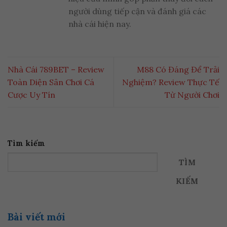
người dùng tiếp cận và đánh giá các
nhà cái hiện nay.
Nhà Cái 789BET – Review
M88 Có Đáng Để Trải
Toàn Diện Sân Chơi Cá
Nghiệm? Review Thực Tế
Cược Uy Tín
Từ Người Chơi
Tìm kiếm
TÌM
KIẾM
Bài viết mới