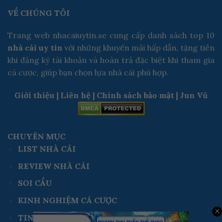
VỀ CHÚNG TÔI
Trang web nhacaiuytin.se cung cấp danh sách top 10
nhà cái uy tín
với những khuyến mãi hấp dẫn, tặng tiền
khi đăng ký tài khoản và hoàn trả đặc biệt khi tham gia
cá cược, giúp bạn chọn lựa nhà cái phù hợp.
Giới thiệu
|
Liên hệ
|
Chính sách bảo mật
|
Jun Vũ
CHUYÊN MỤC
LIST NHÀ CÁI
REVIEW NHÀ CÁI
SOI CẦU
KINH NGHIỆM CÁ CƯỢC
×
TIN TỨC