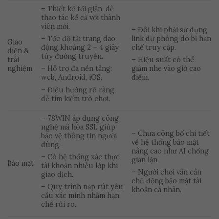
– Thiết kế tối giản, dễ
thao tác kể cả với thành
viên mới.
– Đôi khi phải sử dụng
link dự phòng do bị hạn
– Tốc độ tải trang dao
Giao
chế truy cập.
động khoảng 2 – 4 giây
diện &
tùy đường truyền.
trải
– Hiệu suất có thể
nghiệm
giảm nhẹ vào giờ cao
– Hỗ trợ đa nền tảng:
điểm.
web, Android, iOS.
– Điều hướng rõ ràng,
dễ tìm kiếm trò chơi.
– 78WIN áp dụng công
nghệ mã hóa SSL giúp
– Chưa công bố chi tiết
bảo vệ thông tin người
về hệ thống bảo mật
dùng.
nâng cao như AI chống
– Có hệ thống xác thực
gian lận.
Bảo mật
tài khoản nhiều lớp khi
– Người chơi vẫn cần
giao dịch.
chủ động bảo mật tài
– Quy trình nạp rút yêu
khoản cá nhân.
cầu xác minh nhằm hạn
chế rủi ro.