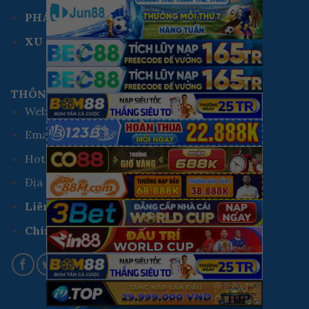
PHÁP LÝ VÀ AN TOÀN
XU HƯỚNG NHÀ CÁI
THÔNG TIN LIÊN HỆ
Website:
https://florvanputtestichting.nl/
Email:
nhacaiuytin.se@gmail.com
Hotline: 0965 08 8386
Địa chỉ: 221 Phố Huế, Hai Bà Trưng, Hà Nội
Liên hệ QC Tele: @ssc1199
Chính sách bảo hành QUẢNG CÁO