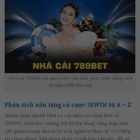
Nhà cái 78WIN trải qua nhiều cột mốc phát triển đáng nhờ
từ năm 2018 đến nay
Phân tích nền tảng cá cược 78WIN từ A – Z
Nhằm giúp người chơi có cái nhìn rõ ràng hơn về
78WIN, dưới đây chúng tôi đã lập bảng tổng hợp tiêu
chí quan trọng dựa trên trải nghiệm thực tế và ý kiến
từ cộng đồng. Nội dung được trình bày chi tiết, dễ so