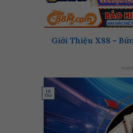
Giới Thiệu X88 – Bứ
POST
16
Th3