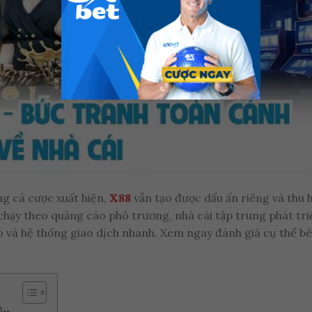
g cá cược xuất hiện,
X88
vẫn tạo được dấu ấn riêng và thu 
chạy theo quảng cáo phô trương, nhà cái tập trung phát tri
o và hệ thống giao dịch nhanh. Xem ngay đánh giá cụ thể b