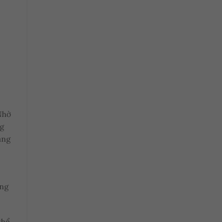
Nhờ
ng
ảng
ong
thể