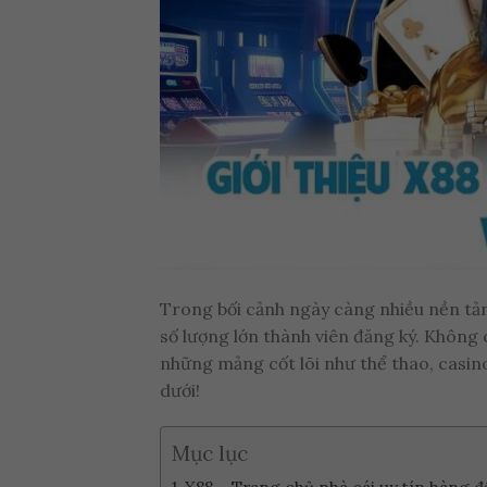
Trong bối cảnh ngày càng nhiều nền tản
số lượng lớn thành viên đăng ký. Không 
những mảng cốt lõi như thể thao, casin
dưới!
Mục lục