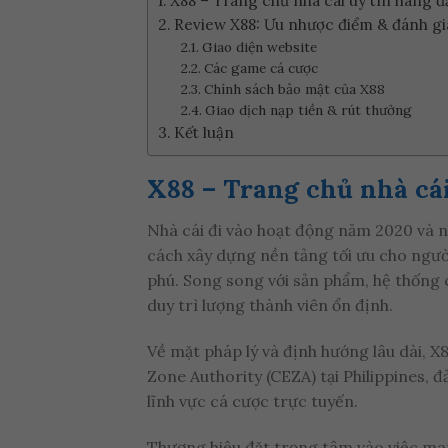
X88 – Trang chủ nhà cái uy tín hàng đ
Review X88: Ưu nhược điểm & đánh gi
Giao diện website
Các game cá cược
Chính sách bảo mật của X88
Giao dịch nạp tiền & rút thưởng
Kết luận
X88 – Trang chủ nhà cái
Nhà cái đi vào hoạt động năm 2020 và 
cách xây dựng nền tảng tối ưu cho ngườ
phú. Song song với sản phẩm, hệ thống
duy trì lượng thành viên ổn định.
Về mặt pháp lý và định hướng lâu dài,
Zone Authority (CEZA) tại Philippines, 
lĩnh vực cá cược trực tuyến.
Thương hiệu đặt trọng tâm vào việc mang