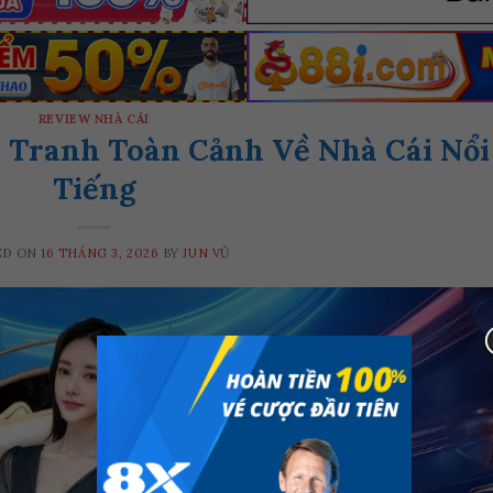
REVIEW NHÀ CÁI
c Tranh Toàn Cảnh Về Nhà Cái Nổi
Tiếng
ED ON
16 THÁNG 3, 2026
BY
JUN VŨ