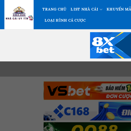
Skip
TRANG CHỦ
LIST NHÀ CÁI
KHUYẾN MÃ
to
content
LOẠI HÌNH CÁ CƯỢC