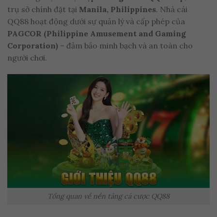
trụ sở chính đặt tại
Manila, Philippines
. Nhà cái
QQ88 hoạt động dưới sự quản lý và cấp phép của
PAGCOR (Philippine Amusement and Gaming
Corporation)
– đảm bảo minh bạch và an toàn cho
người chơi.
Tổng quan về nền tảng cá cược QQ88