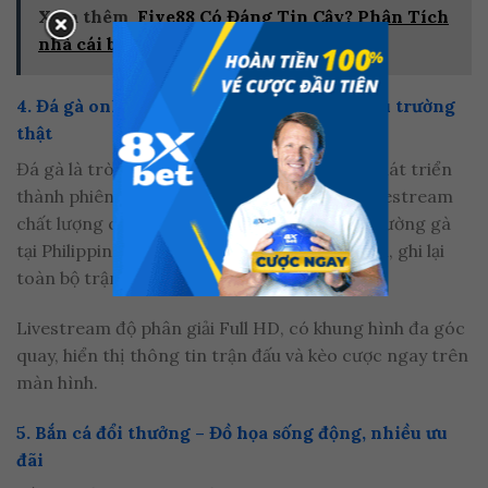
Xem thêm
Five88 Có Đáng Tin Cậy? Phân Tích
nhà cái bóng đá #1
4. Đá gà online – Phát sóng trực tiếp từ đấu trường
thật
Đá gà là trò chơi truyền thống được QQ88 phát triển
thành phiên bản trực tuyến với công nghệ livestream
chất lượng cao, truyền tải trực tiếp từ các trường gà
tại Philippines và Thái Lan. Hệ thống theo dõi, ghi lại
toàn bộ trận đấu đảm bảo không có gian lận.
Livestream độ phân giải Full HD, có khung hình đa góc
quay, hiển thị thông tin trận đấu và kèo cược ngay trên
màn hình.
5. Bắn cá đổi thưởng – Đồ họa sống động, nhiều ưu
đãi