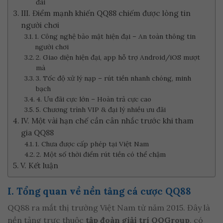
đãi
III. Điểm mạnh khiến QQ88 chiếm được lòng tin
người chơi
1. Công nghệ bảo mật hiện đại – An toàn thông tin
người chơi
2. Giao diện hiện đại, app hỗ trợ Android/iOS mượt
mà
3. Tốc độ xử lý nạp – rút tiền nhanh chóng, minh
bạch
4. Ưu đãi cực lớn – Hoàn trả cực cao
5. Chương trình VIP & đại lý nhiều ưu đãi
IV. Một vài hạn chế cần cân nhắc trước khi tham
gia QQ88
1. Chưa được cấp phép tại Việt Nam
2. Một số thời điểm rút tiền có thể chậm
V. Kết luận
I. Tổng quan về nền tảng cá cược QQ88
QQ88 ra mắt thị trường Việt Nam từ năm 2015. Đây là
nền tảng trực thuộc
tập đoàn giải trí QQGroup
, có