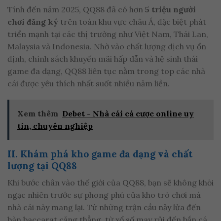
Tính đến năm 2025, QQ88 đã có hơn
5 triệu người
chơi đăng ký
trên toàn khu vực châu Á, đặc biệt phát
triển mạnh tại các thị trường như Việt Nam, Thái Lan,
Malaysia và Indonesia. Nhờ vào chất lượng dịch vụ ổn
định, chính sách khuyến mãi hấp dẫn và hệ sinh thái
game đa dạng, QQ88 liên tục nằm trong top các nhà
cái được yêu thích nhất suốt nhiều năm liền.
Xem thêm
Debet - Nhà cái cá cược online uy
tín, chuyên nghiệp
II. Khám phá kho game đa dạng và chất
lượng tại QQ88
Khi bước chân vào thế giới của QQ88, bạn sẽ không khỏi
ngạc nhiên trước sự phong phú của kho trò chơi mà
nhà cái này mang lại. Từ những trận cầu nảy lửa đến
bàn baccarat căng thẳng, từ xổ số may rủi đến bắn cá