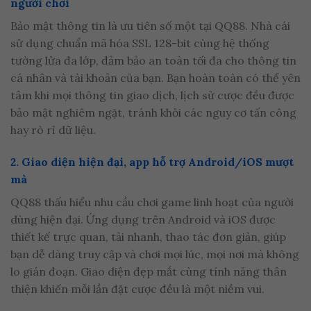
người chơi
Bảo mật thông tin là ưu tiên số một tại QQ88. Nhà cái
sử dụng chuẩn mã hóa SSL 128-bit cùng hệ thống
tường lửa đa lớp, đảm bảo an toàn tối đa cho thông tin
cá nhân và tài khoản của bạn. Bạn hoàn toàn có thể yên
tâm khi mọi thông tin giao dịch, lịch sử cược đều được
bảo mật nghiêm ngặt, tránh khỏi các nguy cơ tấn công
hay rò rỉ dữ liệu.
2. Giao diện hiện đại, app hỗ trợ Android/iOS mượt
mà
QQ88 thấu hiểu nhu cầu chơi game linh hoạt của người
dùng hiện đại. Ứng dụng trên Android và iOS được
thiết kế trực quan, tải nhanh, thao tác đơn giản, giúp
bạn dễ dàng truy cập và chơi mọi lúc, mọi nơi mà không
lo gián đoạn. Giao diện đẹp mắt cùng tính năng thân
thiện khiến mỗi lần đặt cược đều là một niềm vui.