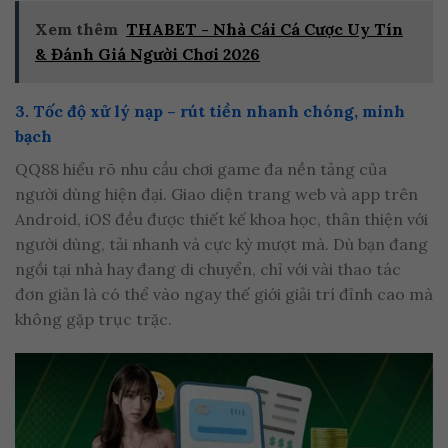
Xem thêm
THABET - Nhà Cái Cá Cược Uy Tín
& Đánh Giá Người Chơi 2026
3. Tốc độ xử lý nạp – rút tiền nhanh chóng, minh
bạch
QQ88 hiểu rõ nhu cầu chơi game đa nền tảng của
người dùng hiện đại. Giao diện trang web và app trên
Android, iOS đều được thiết kế khoa học, thân thiện với
người dùng, tải nhanh và cực kỳ mượt mà. Dù bạn đang
ngồi tại nhà hay đang di chuyển, chỉ với vài thao tác
đơn giản là có thể vào ngay thế giới giải trí đỉnh cao mà
không gặp trục trặc.