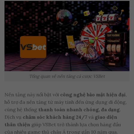
Tổng quan về nền tảng cá cược VSBet
Nền tảng này nổi bật với
công nghệ bảo mật hiện đại
,
hỗ trợ đa nền tảng từ máy tính đến ứng dụng di động,
cùng hệ thống
thanh toán nhanh chóng, đa dạng
.
Dịch vụ
chăm sóc khách hàng 24/7
và
giao diện
thân thiện
giúp VSBet trở thành lựa chọn hàng đầu
của nhiều game thủ châu Á trong gần 10 năm qua.