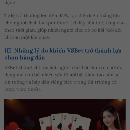
dạng.
Tỷ lệ trả thưởng lên đến 95%, tạo điều kiện thắng lớn
cho người chơi. Jackpot được tích lũy liên tục, tăng cao
theo thời gian, giúp nhiều người chơi có cơ hội “đổi đời”
chỉ sau một lần quay.
III. Những lý do khiến VSBet trở thành lựa
chọn hàng đầu
VSBet không chỉ thu hút người chơi bởi kho trò chơi đa
dạng mà còn bởi nhiều yếu tố nổi bật khác tạo nên sự
tin tưởng và hấp dẫn riêng biệt trong thị trường cá
cược trực tuyến.