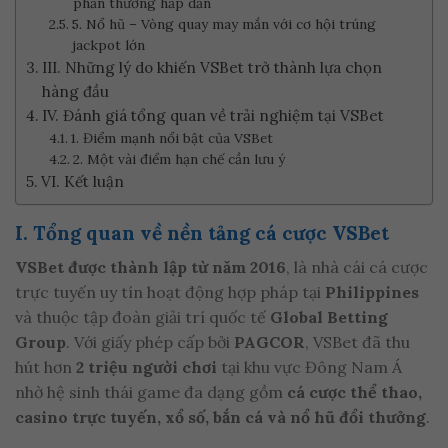
phần thưởng hấp dẫn
5. Nổ hũ – Vòng quay may mắn với cơ hội trúng
jackpot lớn
III. Những lý do khiến VSBet trở thành lựa chọn
hàng đầu
IV. Đánh giá tổng quan về trải nghiệm tại VSBet
1. Điểm mạnh nổi bật của VSBet
2. Một vài điểm hạn chế cần lưu ý
VI. Kết luận
I. Tổng quan về nền tảng cá cược VSBet
VSBet được thành lập từ năm 2016
, là nhà cái cá cược
trực tuyến uy tín hoạt động hợp pháp tại
Philippines
và thuộc tập đoàn giải trí quốc tế
Global Betting
Group
. Với giấy phép cấp bởi
PAGCOR
, VSBet đã thu
hút hơn
2 triệu người chơi
tại khu vực Đông Nam Á
nhờ hệ sinh thái game đa dạng gồm
cá cược thể thao,
casino trực tuyến, xổ số, bắn cá và nổ hũ đổi thưởng
.