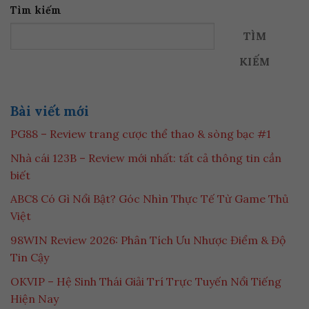
Tìm kiếm
TÌM
KIẾM
Bài viết mới
PG88 – Review trang cược thể thao & sòng bạc #1
Nhà cái 123B – Review mới nhất: tất cả thông tin cần
biết
ABC8 Có Gì Nổi Bật? Góc Nhìn Thực Tế Từ Game Thủ
Việt
98WIN Review 2026: Phân Tích Ưu Nhược Điểm & Độ
Tin Cậy
OKVIP – Hệ Sinh Thái Giải Trí Trực Tuyến Nổi Tiếng
Hiện Nay