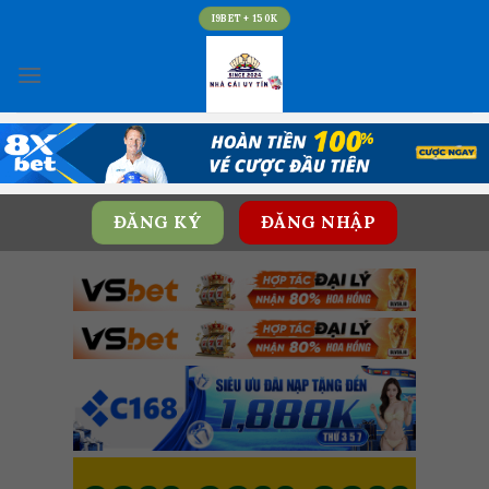
Skip
I9BET + 150K
to
content
ĐĂNG KÝ
ĐĂNG NHẬP