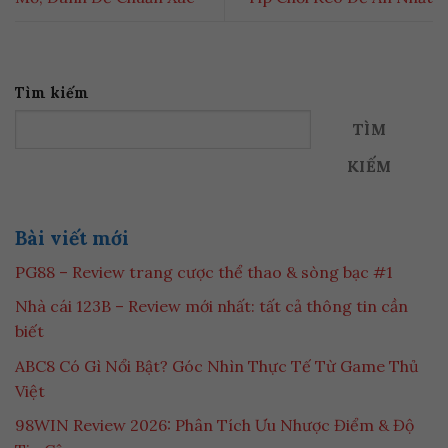
Tìm kiếm
TÌM
KIẾM
Bài viết mới
PG88 – Review trang cược thể thao & sòng bạc #1
Nhà cái 123B – Review mới nhất: tất cả thông tin cần
biết
ABC8 Có Gì Nổi Bật? Góc Nhìn Thực Tế Từ Game Thủ
Việt
98WIN Review 2026: Phân Tích Ưu Nhược Điểm & Độ