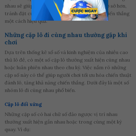
nhau sẽ giúp bạn đưa ra những dự đoán có cơ sở hơn,
tránh đặt cược theo cảm tính và tăng tỷ lệ chiến thắng
một cách hiệu quả.
Những cặp lô đi cùng nhau thường gặp khi
chơi
Dựa trên thống kê xổ số và kinh nghiệm của nhiều cao
thủ lô đề, có một số cặp lô thường xuất hiện cùng nhau
hoặc luân phiên nhau theo chu kỳ. Việc nắm rõ những
cặp số này có thể giúp người chơi tối ưu hóa chiến thuật
đánh lô, tăng khả năng chiến thắng. Dưới đây là một số
nhóm lô đi cùng nhau phổ biến.
Cặp lô đối xứng
Những cặp số có hai chữ số đảo ngược vị trí nhau
thường xuất hiện gần nhau hoặc trong cùng một kỳ
quay. Ví dụ: