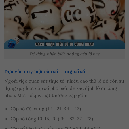
Dễ dàng nhận biết những cặp lô này
Dựa vào quy luật cặp số trong xổ số
Ngoài việc quan sát thực tế, nhiều cao thủ lô đề còn sử
dụng quy luật cặp số phổ biến để xác định lô đi cùng
nhau. Một số quy luật thường gặp gồm:
Cặp số đối xứng (12 – 21, 34 – 43)
Cặp số tổng 10, 15, 20 (28 – 82, 37 – 73)
Cặp số kép hoặc gần kép (22 – 33, 44 – 55)