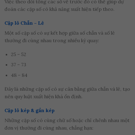
Việc theo dõi tổng các số về trước đó có thể giúp dự
đoán các cặp số có khả năng xuất hiện tiếp theo.
Cặp lô Chẵn – Lẻ
Một số cặp số có sự kết hợp giữa số chẵn và số lẻ
thường đi cùng nhau trong nhiều kỳ quay:
25 – 52
37 – 73
48 – 84
Đây là những cặp số có sự cân bằng giữa chẵn và lẻ, tạo
nên quy luật xuất hiện khá ổn định.
Cặp lô kép & gần kép
Những cặp số có cùng chữ số hoặc chỉ chênh nhau một
đơn vị thường đi cùng nhau, chẳng hạn: