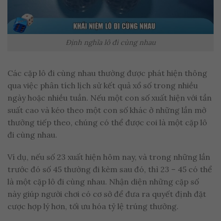
Định nghĩa lô đi cùng nhau
Các cặp lô đi cùng nhau thường được phát hiện thông
qua việc phân tích lịch sử kết quả xổ số trong nhiều
ngày hoặc nhiều tuần. Nếu một con số xuất hiện với tần
suất cao và kéo theo một con số khác ở những lần mở
thưởng tiếp theo, chúng có thể được coi là một cặp lô
đi cùng nhau.
Ví dụ, nếu số 23 xuất hiện hôm nay, và trong những lần
trước đó số 45 thường đi kèm sau đó, thì 23 – 45 có thể
là một cặp lô đi cùng nhau. Nhận diện những cặp số
này giúp người chơi có cơ sở để đưa ra quyết định đặt
cược hợp lý hơn, tối ưu hóa tỷ lệ trúng thưởng.