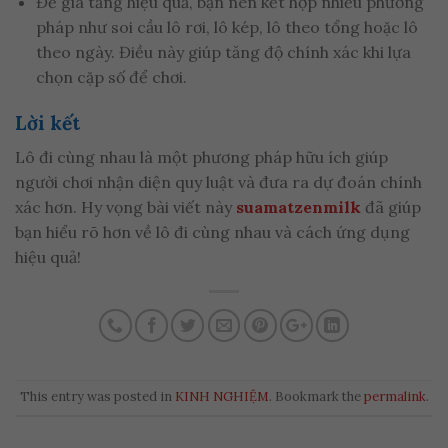
Để gia tăng hiệu quả, bạn nên kết hợp nhiều phương
pháp như soi cầu lô rơi, lô kép, lô theo tổng hoặc lô
theo ngày. Điều này giúp tăng độ chính xác khi lựa
chọn cặp số để chơi.
Lời kết
Lô đi cùng nhau là một phương pháp hữu ích giúp
người chơi nhận diện quy luật và đưa ra dự đoán chính
xác hơn. Hy vọng bài viết này
suamatzenmilk
đã giúp
bạn hiểu rõ hơn về lô đi cùng nhau và cách ứng dụng
hiệu quả!
This entry was posted in
KINH NGHIỆM
. Bookmark the
permalink
.