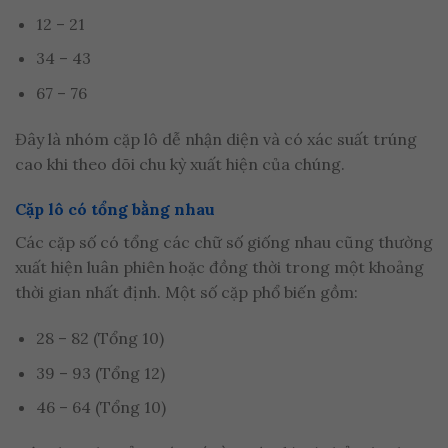
12 – 21
34 – 43
67 – 76
Đây là nhóm cặp lô dễ nhận diện và có xác suất trúng
cao khi theo dõi chu kỳ xuất hiện của chúng.
Cặp lô có tổng bằng nhau
Các cặp số có tổng các chữ số giống nhau cũng thường
xuất hiện luân phiên hoặc đồng thời trong một khoảng
thời gian nhất định. Một số cặp phổ biến gồm:
28 – 82 (Tổng 10)
39 – 93 (Tổng 12)
46 – 64 (Tổng 10)