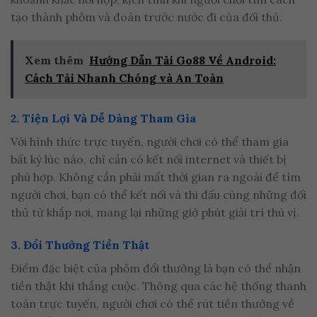
tạo thành phỏm và đoán trước nước đi của đối thủ.
Xem thêm
Hướng Dẫn Tải Go88 Về Android:
Cách Tải Nhanh Chóng và An Toàn
2. Tiện Lợi Và Dễ Dàng Tham Gia
Với hình thức trực tuyến, người chơi có thể tham gia
bất kỳ lúc nào, chỉ cần có kết nối internet và thiết bị
phù hợp. Không cần phải mất thời gian ra ngoài để tìm
người chơi, bạn có thể kết nối và thi đấu cùng những đối
thủ từ khắp nơi, mang lại những giờ phút giải trí thú vị.
3. Đổi Thưởng Tiền Thật
Điểm đặc biệt của phỏm đổi thưởng là bạn có thể nhận
tiền thật khi thắng cuộc. Thông qua các hệ thống thanh
toán trực tuyến, người chơi có thể rút tiền thưởng về