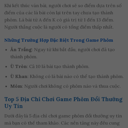
Khi kết thúc ván bài, người chơi sẽ so điểm dựa trên số
điểm của các lá bài còn lại trên tay chưa tạo thành
phỏm. Lá bài từ A đến K có giá trị từ 1 đến 13 điểm.
Người thắng cuộc là người có tổng điểm thấp nhất.
Những Trường Hợp Đặc Biệt Trong Game Phỏm
Ăn Trắng
: Ngay từ khi bắt đầu, người chơi đã tạo
thành phỏm.
Ù Tròn
: Cả 10 lá bài tạo thành phỏm.
Ù Khan
: Không có lá bài nào có thể tạo thành phỏm.
Móm
: Người chơi không có phỏm nào và thua cuộc.
Top 5 Địa Chỉ Chơi Game Phỏm Đổi Thưởng
Uy Tín
Dưới đây là 5 địa chỉ chơi game phỏm đổi thưởng uy tín
mà bạn có thể tham khảo. Các nền tảng này đều cung