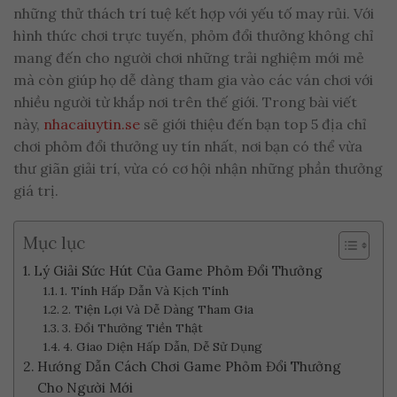
những thử thách trí tuệ kết hợp với yếu tố may rủi. Với
hình thức chơi trực tuyến, phỏm đổi thưởng không chỉ
mang đến cho người chơi những trải nghiệm mới mẻ
mà còn giúp họ dễ dàng tham gia vào các ván chơi với
nhiều người từ khắp nơi trên thế giới. Trong bài viết
này,
nhacaiuytin.se
sẽ giới thiệu đến bạn top 5 địa chỉ
chơi phỏm đổi thưởng uy tín nhất, nơi bạn có thể vừa
thư giãn giải trí, vừa có cơ hội nhận những phần thưởng
giá trị.
Mục lục
Lý Giải Sức Hút Của Game Phỏm Đổi Thưởng
1. Tính Hấp Dẫn Và Kịch Tính
2. Tiện Lợi Và Dễ Dàng Tham Gia
3. Đổi Thưởng Tiền Thật
4. Giao Diện Hấp Dẫn, Dễ Sử Dụng
Hướng Dẫn Cách Chơi Game Phỏm Đổi Thưởng
Cho Người Mới