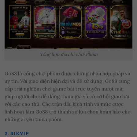
Tổng hợp địa chỉ chơi Phỏm
Go88 là cổng chơi phỏm được chứng nhận hợp pháp và
uy tín. Với giao diện hiện đại và dễ sử dụng, Go88 cung
cấp trải nghiệm chơi game bài trực tuyến mượt mà,
giúp người chơi dễ dàng tham gia và có cơ hội giao lưu
với các cao thủ. Các trận đấu kịch tính và mức cược
linh hoạt làm Go88 trở thành sự lựa chọn hoàn hảo cho
những ai yêu thích phỏm.
3. RIKVIP