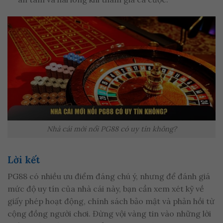
Nhà cái mới nổi PG88 có uy tín không?
Lời kết
PG88 có nhiều ưu điểm đáng chú ý, nhưng để đánh giá
mức độ uy tín của nhà cái này, bạn cần xem xét kỹ về
giấy phép hoạt động, chính sách bảo mật và phản hồi từ
cộng đồng người chơi. Đừng vội vàng tin vào những lời