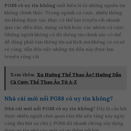
PG88 có uy tín không
xuất hiện là từ những nguồn tin
không chính thức. Trong ngành cá cược, nhiều thông
tin không được xác thực có thể lan truyền rất nhanh
qua các diễn đàn, mạng xã hội hoặc các nhóm cá cược.
Những người không có đủ thông tin chính xác có thể
dễ dàng phát tán thông tin sai lệch mà không có cơ sở
rõ ràng, dẫn đến việc những tin đồn này được lan
truyền rộng rãi.
Xem thêm
Xu Hướng Thể Thao Ảo? Hướng Dẫn
Cá Cược Thể Thao Ảo Từ A-Z
Nhà cái mới nổi PG88 có uy tín không?
Nhà cái mới nổi PG88 có uy tín không
? Đây là câu hỏi
được nhiều người chơi quan tâm khi nền tảng này ngày
càng thu hút sự chú ý. PG88 đã nhanh chóng xây dựng
được uy tín nhờ vào một số ưu điểm nổi bật.