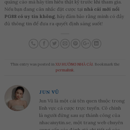
quảng cáo mà hãy tìm hiểu thật kỹ trước khi tham gia.
Nếu bạn đang cân nhắc đặt cược tại
nhà cái mới nổi
PG88 có uy tín không
, hãy đảm bảo rằng mình có đầy
đủ thông tin để đưa ra quyết định sáng suốt!
This entry was posted in
XU HƯỚNG NHÀ CÁI
. Bookmark the
permalink
.
JUN VŨ
Jun Vũ là một cái tên quen thuộc trong
lĩnh vực cá cược trực tuyến. Cô chính
là người đứng sau sự thành công của
nhacaiuytin.se, một trang web chuyên
cung cấp các đánh giá chi tiết về các