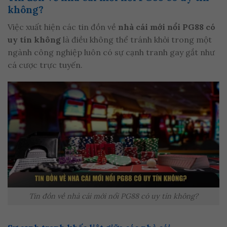
không?
Việc xuất hiện các tin đồn về
nhà cái mới nổi PG88 có
uy tín không
là điều không thể tránh khỏi trong một
ngành công nghiệp luôn có sự cạnh tranh gay gắt như
cá cược trực tuyến.
Tin đồn về nhà cái mới nổi PG88 có uy tín không?