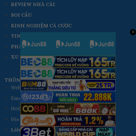
REVIEW NHÀ CÁI
SOI CẦU
KINH NGHIỆM CÁ CƯỢC
×
TIN TỨC
PHÁP LÝ VÀ AN TOÀN
XU HƯỚNG NHÀ CÁI
THÔNG TIN LIÊN HỆ
Website:
https://florvanputtestichting.nl/
Email:
nhacaiuytin.se@gmail.com
Hotline: 0965 08 8386
Địa chỉ: 221 Phố Huế, Hai Bà Trưng, Hà Nội
Liên hệ QC Tele: @ssc1199