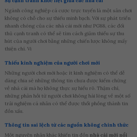
Sự cạnh tranh khốc liệt giữa các nhà cái
Ngành công nghiệp cá cược trực tuyến là một sân chơi
không có chỗ cho sự thiếu minh bạch. Với sự phát triển
nhanh chóng của các nhà cái mới như PG88, các đối
thủ cạnh tranh có thể sẽ tìm cách giảm thiểu sự thu
hút của người chơi bằng những chiến lược không mấy
thiện chí. Vi
Thiếu kinh nghiệm của người chơi mới
Những người chơi mới hoặc ít kinh nghiệm có thể dễ
dàng chia sẻ những thông tin chưa được kiểm chứng
về nhà cái mà họ không thực sự hiểu rõ. Thậm chí,
những phản hồi từ người chơi không hài lòng về một số
trải nghiệm cá nhân có thể được thổi phồng thành tin
đồn xấu.
Thông tin sai lệch từ các nguồn không chính thức
Một nguyên nhân khác khiến tin đồn
nhà cái mới nổi