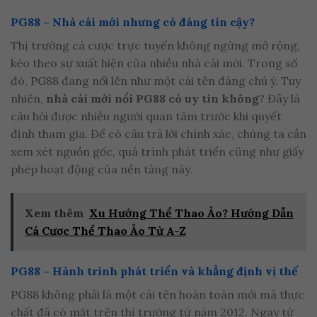
PG88 – Nhà cái mới nhưng có đáng tin cậy?
Thị trường cá cược trực tuyến không ngừng mở rộng,
kéo theo sự xuất hiện của nhiều nhà cái mới. Trong số
đó, PG88 đang nổi lên như một cái tên đáng chú ý. Tuy
nhiên,
nhà cái mới nổi PG88 có uy tín không
? Đây là
câu hỏi được nhiều người quan tâm trước khi quyết
định tham gia. Để có câu trả lời chính xác, chúng ta cần
xem xét nguồn gốc, quá trình phát triển cũng như giấy
phép hoạt động của nền tảng này.
Xem thêm
Xu Hướng Thể Thao Ảo? Hướng Dẫn
Cá Cược Thể Thao Ảo Từ A-Z
PG88 – Hành trình phát triển và khẳng định vị thế
PG88 không phải là một cái tên hoàn toàn mới mà thực
chất đã có mặt trên thị trường từ năm 2012. Ngay từ