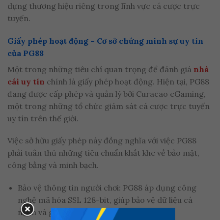
dựng thương hiệu riêng trong lĩnh vực cá cược trực
tuyến.
Giấy phép hoạt động – Cơ sở chứng minh sự uy tín
của PG88
Một trong những tiêu chí quan trọng để đánh giá
nhà
cái uy tín
chính là giấy phép hoạt động. Hiện tại, PG88
đang được cấp phép và quản lý bởi Curacao eGaming,
một trong những tổ chức giám sát cá cược trực tuyến
uy tín trên thế giới.
Việc sở hữu giấy phép này đồng nghĩa với việc PG88
phải tuân thủ những tiêu chuẩn khắt khe về bảo mật,
công bằng và minh bạch.
Bảo vệ thông tin người chơi: PG88 áp dụng công
nghệ mã hóa SSL 128-bit, giúp bảo vệ dữ liệu cá
nhân và giao dịch tài chính.