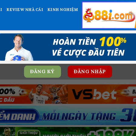
I
REVIEW NHÀ CÁI
KINH NGHIỆM
ĐĂNG KÝ
ĐĂNG NHẬP