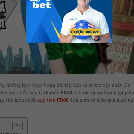
 tụ những kèo cược bóng đá hấp dẫn và uy tín bậc nhất. Để
việc nạp tiền vào tài khoản
FB88
là bước quan trọng giúp b
ùng tìm hiểu cách
nạp tiền
FB88
đơn giản và hiệu quả nhất n