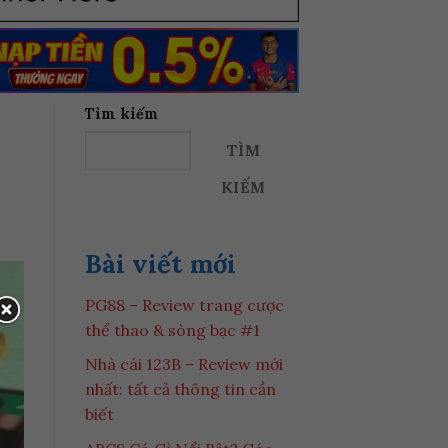
Tìm kiếm
TÌM
KIẾM
Bài viết mới
PG88 – Review trang cược
thể thao & sòng bạc #1
Nhà cái 123B – Review mới
nhất: tất cả thông tin cần
biết