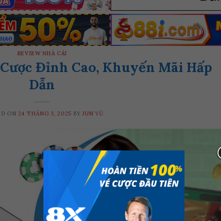
REVIEW NHÀ CÁI
 Cược Đỉnh Cao, Khuyến Mãi Hấp
Dẫn
ED ON
24 THÁNG 3, 2025
BY
JUN VŨ