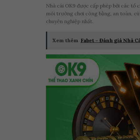
Nhà cái OK9 được cấp phép bởi các tổ
môi trường chơi công bằng, an toàn, cù
chuyên nghiệp nhất.
Xem thêm
Fabet – Đánh giá Nhà C