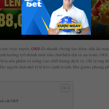
 cược trực tuyến,
OK9
đã nhanh chóng tạo được dấu ấn mạ
định hướng trở thành một sân chơi hiện đại và an toàn, OK9
 hóa sản phẩm và nâng cao chất lượng dịch vụ. Chỉ trong th
 đảo người chơi nhờ tỷ lệ kèo cạnh tranh, kho game phong p
hà cái OK9