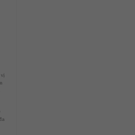
 vị
ăm
u
9
đa