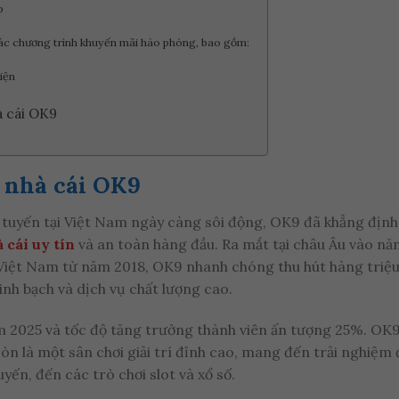
p
các chương trình khuyến mãi hào phóng, bao gồm:
iện
à cái OK9
ề nhà cái OK9
 tuyến tại Việt Nam ngày càng sôi động, OK9 đã khẳng định
 cái uy tín
và an toàn hàng đầu. Ra mắt tại châu Âu vào n
 Việt Nam từ năm 2018, OK9 nhanh chóng thu hút hàng triệ
inh bạch và dịch vụ chất lượng cao.
năm 2025 và tốc độ tăng trưởng thành viên ấn tượng 25%. OK
n là một sân chơi giải trí đỉnh cao, mang đến trải nghiệm 
yến, đến các trò chơi slot và xổ số.