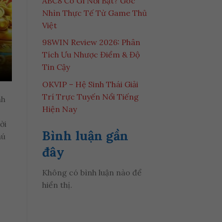
ABC8 Có Gì Nổi Bật? Góc
Nhìn Thực Tế Từ Game Thủ
Việt
98WIN Review 2026: Phân
Tích Ưu Nhược Điểm & Độ
Tin Cậy
OKVIP – Hệ Sinh Thái Giải
Trí Trực Tuyến Nổi Tiếng
nh
Hiện Nay
ời
Bình luận gần
hú
đây
Không có bình luận nào để
hiển thị.