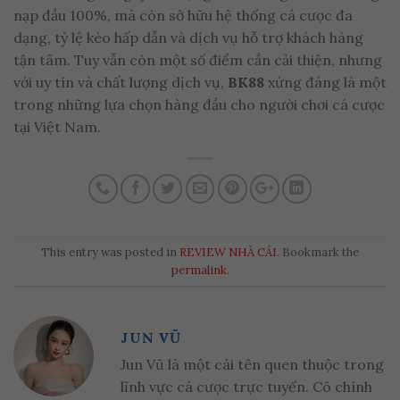
nạp đầu 100%, mà còn sở hữu hệ thống cá cược đa
dạng, tỷ lệ kèo hấp dẫn và dịch vụ hỗ trợ khách hàng
tận tâm. Tuy vẫn còn một số điểm cần cải thiện, nhưng
với uy tín và chất lượng dịch vụ,
BK88
xứng đáng là một
trong những lựa chọn hàng đầu cho người chơi cá cược
tại Việt Nam.
This entry was posted in
REVIEW NHÀ CÁI
. Bookmark the
permalink
.
JUN VŨ
Jun Vũ là một cái tên quen thuộc trong
lĩnh vực cá cược trực tuyến. Cô chính