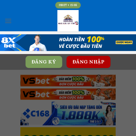
Skip
I9BET + 150K
to
content
ĐĂNG KÝ
ĐĂNG NHẬP