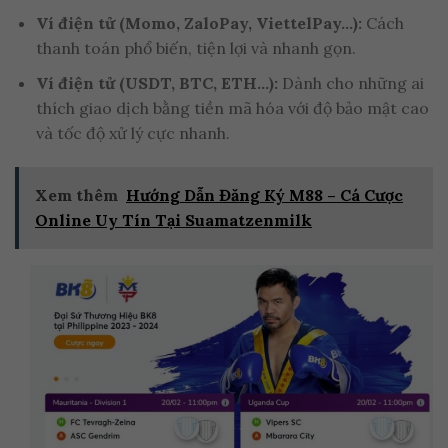
Ví điện tử (Momo, ZaloPay, ViettelPay…):
Cách
thanh toán phổ biến, tiện lợi và nhanh gọn.
Ví điện tử (USDT, BTC, ETH…):
Dành cho những ai
thích giao dịch bằng tiền mã hóa với độ bảo mật cao
và tốc độ xử lý cực nhanh.
Xem thêm
Hướng Dẫn Đăng Ký M88 – Cá Cược
Online Uy Tín Tại Suamatzenmilk