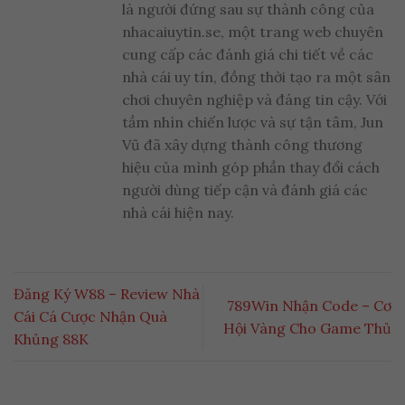
là người đứng sau sự thành công của
nhacaiuytin.se, một trang web chuyên
cung cấp các đánh giá chi tiết về các
nhà cái uy tín, đồng thời tạo ra một sân
chơi chuyên nghiệp và đáng tin cậy. Với
tầm nhìn chiến lược và sự tận tâm, Jun
Vũ đã xây dựng thành công thương
hiệu của mình góp phần thay đổi cách
người dùng tiếp cận và đánh giá các
nhà cái hiện nay.
Đăng Ký W88 – Review Nhà
789Win Nhận Code – Cơ
Cái Cá Cược Nhận Quà
Hội Vàng Cho Game Thủ
Khủng 88K