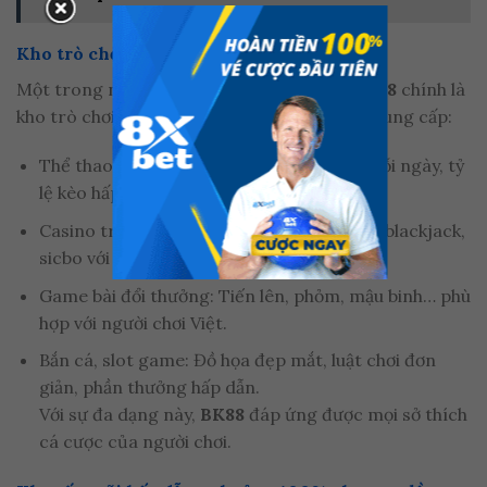
Kho trò chơi đa dạng – cá cược đỉnh cao
Một trong những thế mạnh lớn nhất của
BK88
chính là
kho trò chơi cực kỳ phong phú. Nhà cái này cung cấp:
Thể thao: Hàng trăm trận đấu thể thao mỗi ngày, tỷ
lệ kèo hấp dẫn.
Casino trực tuyến: Trải nghiệm baccarat, blackjack,
sicbo với dealer chuyên nghiệp.
Game bài đổi thưởng: Tiến lên, phỏm, mậu binh… phù
hợp với người chơi Việt.
Bắn cá, slot game: Đồ họa đẹp mắt, luật chơi đơn
giản, phần thưởng hấp dẫn.
Với sự đa dạng này,
BK88
đáp ứng được mọi sở thích
cá cược của người chơi.