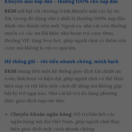
Khuyến mãi hấp dẫn – thưởng 100% cho nạp đầu
BK88
nổi bật với chương trình khuyến mãi cực kỳ ưu
đãi, trong đó đáng chú ý nhất là thưởng 100% nạp đầu
dành cho thành viên mới. Ngoài ra, nhà cái còn thường
xuyên có các ưu đãi khác như hoàn trả cược thua,
thưởng VIP, tặng free bet, giúp người chơi có thêm vốn
cược mà không lo rủi ro quá lớn.
Hệ thống gửi – rút tiền nhanh chóng, minh bạch
BK88
mang đến một hệ thống giao dịch tài chính an
toàn, linh hoạt và hiện đại, giúp người chơi có thể thực
hiện nạp và rút tiền một cách dễ dàng mà không gặp
bất kỳ trở ngại nào. Nhà cái hỗ trợ đa dạng phương
thức giao dịch nạp rút như:
Chuyển khoản ngân hàng:
Hỗ trợ hầu hết các
ngân hàng nội địa Việt Nam, giúp người chơi thực
hiện giao dịch một cách nhanh chóng.