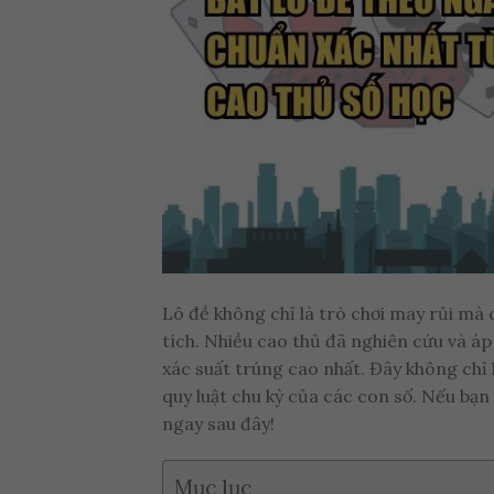
Lô đề không chỉ là trò chơi may rủi mà
tích. Nhiều cao thủ đã nghiên cứu và 
xác suất trúng cao nhất. Đây không chỉ
quy luật chu kỳ của các con số. Nếu bạ
ngay sau đây!
Mục lục