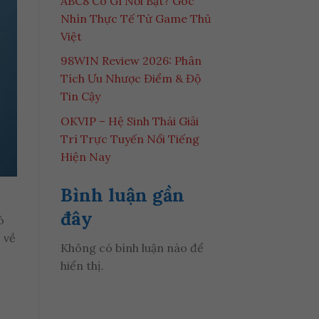
ABC8 Có Gì Nổi Bật? Góc
Nhìn Thực Tế Từ Game Thủ
Việt
98WIN Review 2026: Phân
Tích Ưu Nhược Điểm & Độ
Tin Cậy
OKVIP – Hệ Sinh Thái Giải
Trí Trực Tuyến Nổi Tiếng
Hiện Nay
Bình luận gần
đây
ó
 về
Không có bình luận nào để
hiển thị.